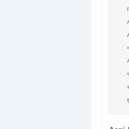
F
A
न
A
ग
अ
म