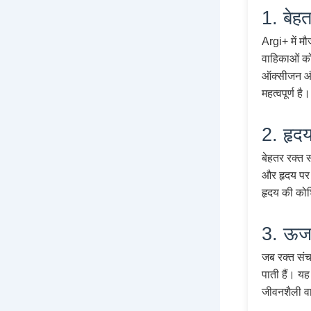
1. बेह
Argi+ में म
वाहिकाओं को 
ऑक्सीजन और 
महत्वपूर्ण है।
2. हृदय 
बेहतर रक्त स
और हृदय पर 
हृदय की कोश
3. ऊर्ज
जब रक्त संच
पाती हैं। य
जीवनशैली वा