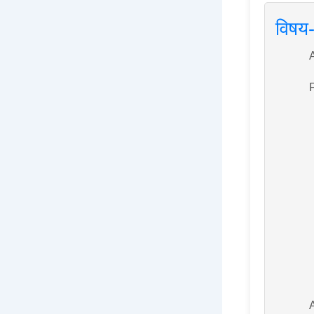
विषय-
A
F