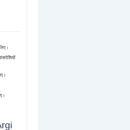
 लिए।
ंसपेशियों
लिए।
।
िए।
Argi