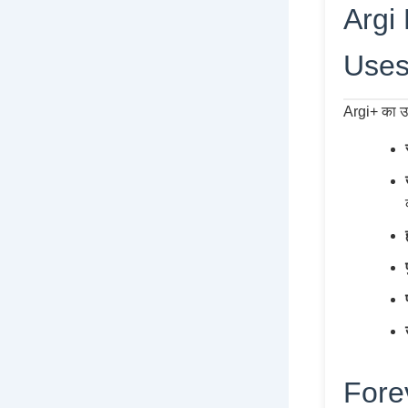
Argi 
Uses
Argi+ का उप
Forev