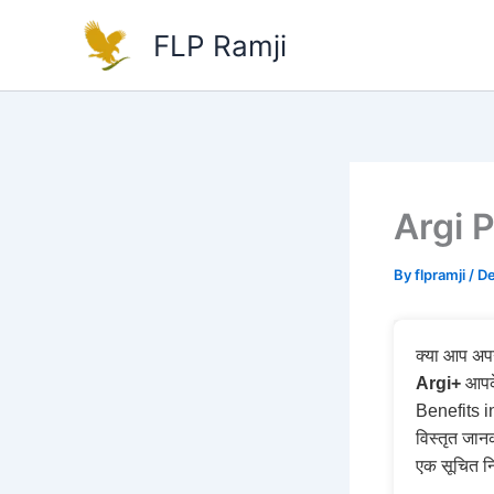
Skip
FLP Ramji
to
content
Argi P
By
flpramji
/
De
क्या आप अपनी
Argi+
आपके
Benefits in
विस्तृत जा
एक सूचित नि