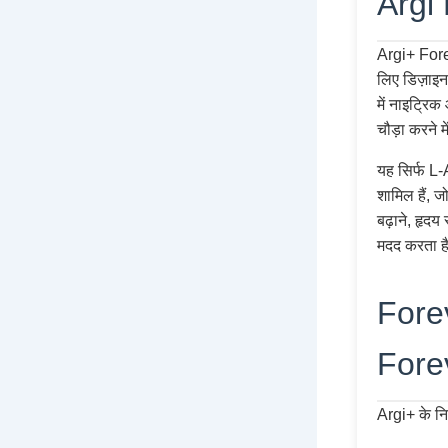
Argi 
Argi+ Forev
लिए डिज़ाइ
में नाइट्रि
चौड़ा करने म
यह सिर्फ L-A
शामिल हैं, 
बढ़ाने, हृदय 
मदद करता ह
Forev
Fore
Argi+ के नि