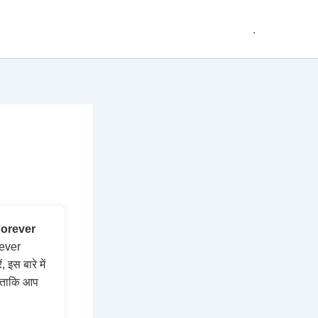
.
orever
rever
इस बारे में
ै ताकि आप